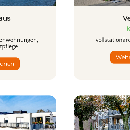
aus
V
K
iorenwohnungen,
vollstationär
tpflege
Weit
ionen